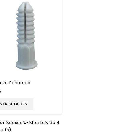
azo Ranurado
$
VER DETALLES
rar %desde%-%hasta% de 4
ulo(s)