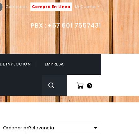
book
Instagram

Comparar
Compra En Línea
Mi Cuenta
PBX :
+57 601 7557431
 DE INYECCIÓN
EMPRESA
0

Relevancia
Ordenar por: