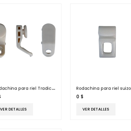
R
odachina para riel Tradicional
Rodachina para riel suiz
$
0 $
VER DETALLES
VER DETALLES