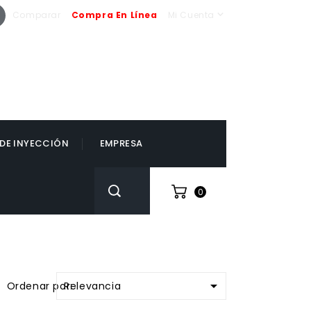
book
Instagram

Comparar
Compra En Línea
Mi Cuenta
PBX :
+57 601 7557431
 DE INYECCIÓN
EMPRESA
0

Relevancia
Ordenar por: