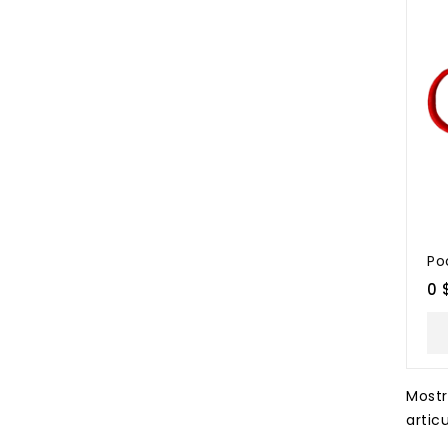
Po
0 
Most
artic