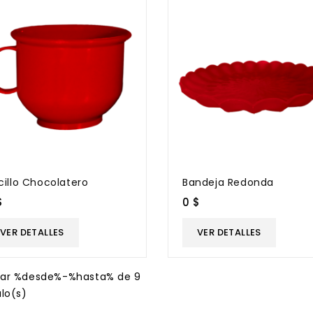
cillo Chocolatero
Bandeja Redonda
$
0 $
VER DETALLES
VER DETALLES
rar %desde%-%hasta% de 9
ulo(s)