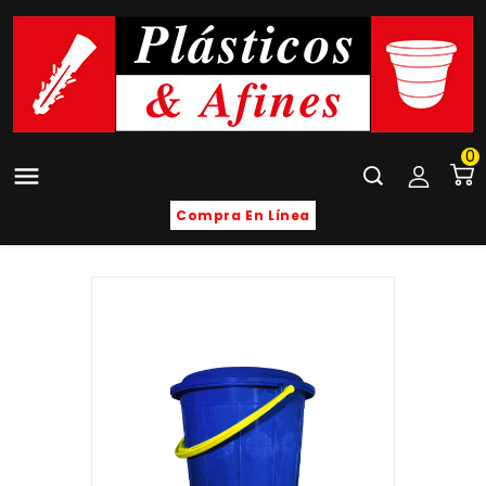
0

Compra En Línea