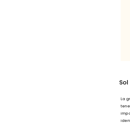
Sol
La g
tene
impo
iden