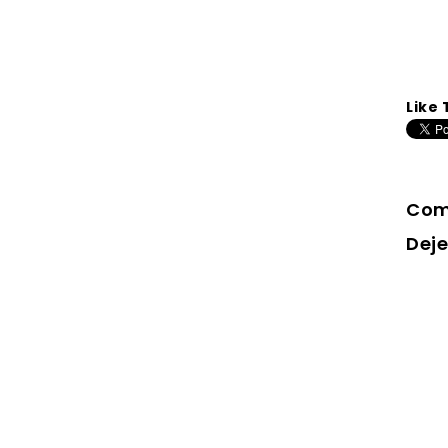
Like 
Com
Dej