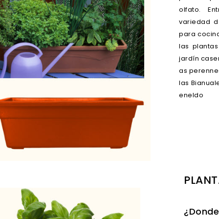
olfato. E
variedad d
para cocina
las planta
jardín case
as perennes
las Bianuale
eneldo
PLANT
¿Donde