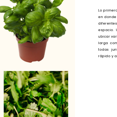
Lo primer
en donde 
diferente
espacio. 
ubicar va
larga com
todas ju
rápido y a