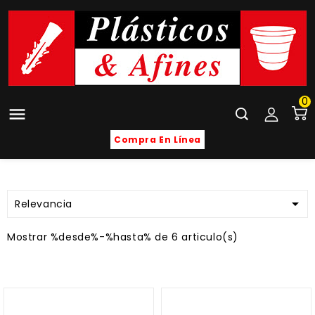
0

Compra En Línea

Relevancia
Mostrar %desde%-%hasta% de 6 articulo(s)