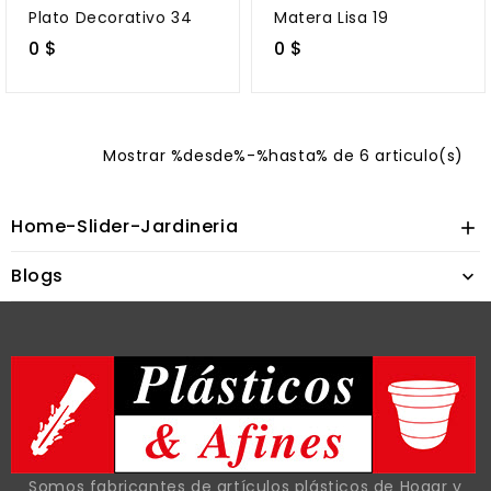
Plato Decorativo 34
Matera Lisa 19
0 $
0 $
Mostrar %desde%-%hasta% de 6 articulo(s)
Home-Slider-Jardineria

Blogs

Somos fabricantes de artículos plásticos de Hogar y