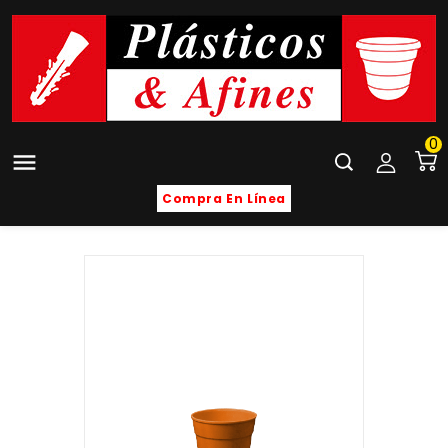
0

Compra En Línea