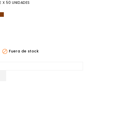
E X 50 UNIDADES
ja
lanco
Terracota

Fuera de stock