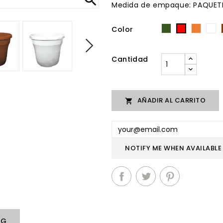
Medida de empaque: PAQUET
Color
Verde
Naran
B
Rojo
Cantidad
AÑADIR AL CARRITO

NOTIFY ME WHEN AVAILABLE
NG