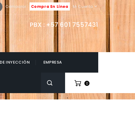
book
Instagram

Comparar
Compra En Línea
Mi Cuenta
PBX :
+57 601 7557431
 DE INYECCIÓN
EMPRESA
0