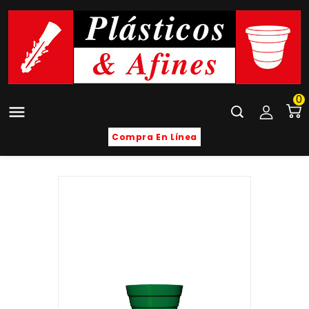
0

Compra En Línea